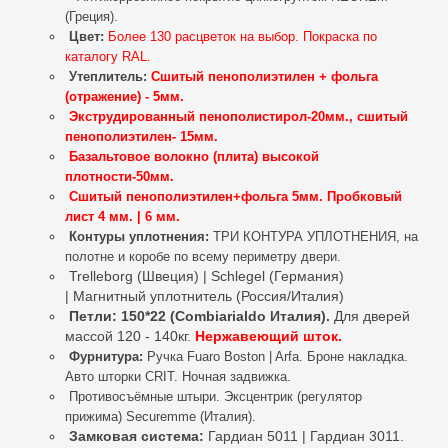
(Греция).
Цвет:
Более 130 расцветок на выбор. Покраска по
каталогу RAL.
Утеплитель
:
Сшитый пенополиэтилен + фольга
(отражение) - 5мм.
Экструдированный пенополистирол-20мм.,
сшитый
пенополиэтилен- 15мм.
Базальтовое волокно (плита) высокой
плотности-50мм.
Сшитый пенополиэтилен+фольга 5мм. Пробковый
лист 4 мм. | 6 мм.
Контуры уплотнения:
ТРИ КОНТУРА УПЛОТНЕНИЯ, на
полотне и коробе по всему периметру двери.
Trelleborg (Швеция) | Schlegel (Германия)
| Магнитный уплотнитель (Россия/Италия)
Петли: 150*22 (Combiarialdo Италия).
Для дверей
массой 120 - 140кг.
Нержавеющий шток.
Фурнитура:
Ручка Fuaro Boston | Arfa. Броне накладка.
Авто шторки CRIT.
Ночная задвижка.
Противосъёмные штыри. Эксцентрик (регулятор
прижима) Securemme (Италия).
Замковая система:
Гардиан 5011 | Гардиан 3011.