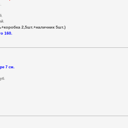
.
й.
ей.
ь+коробка 2,5шт.+наличник 5шт.)
о 160.
е 7 см.
уб.