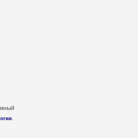
ёмный
огии.