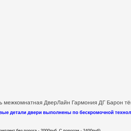
ь межкомнатная ДверЛайн Гармония ДГ Барон т
вые детали двери выполнены по бескромочной технол
омплект без порога - 2000руб. С порогом - 2400руб).